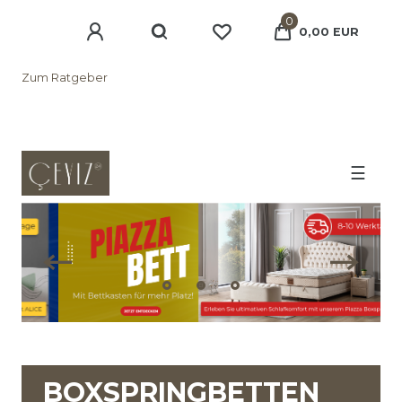
0
0,00 EUR
Zum Ratgeber
☰
Zurück
Nächste
BOXSPRINGBETTEN