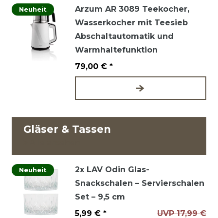
Arzum AR 3089 Teekocher,
Neuheit
Wasserkocher mit Teesieb
Abschaltautomatik und
Warmhaltefunktion
79,00 € *
Gläser & Tassen
Alle ansehen
2x LAV Odin Glas-
Neuheit
Snackschalen – Servierschalen
Set – 9,5 cm
5,99 € *
UVP 17,99 €