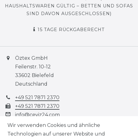
HAUSHALTSWAREN GÜLTIG – BETTEN UND SOFAS
SIND DAVON AUSGESCHLOSSEN)
15 TAGE RÜCKGABERECHT
Öztex GmbH
Feilenstr. 10-12
33602 Bielefeld
Deutschland
+49 521 7871 2370
+49 521 7871 2370
info@ceyiz24.com
Montag - Freitag, 10:00 - 19:00
Wir verwenden Cookies und ähnliche
Technologien auf unserer Website und