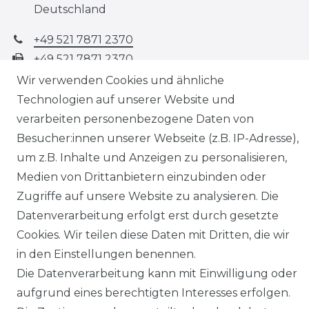
Deutschland
+49 521 7871 2370
+49 521 7871 2370
info@ceyiz24.com
Wir verwenden Cookies und ähnliche
Montag - Freitag, 10:00 - 19:00
Technologien auf unserer Website und
verarbeiten personenbezogene Daten von
Besucher:innen unserer Webseite (z.B. IP-Adresse),
SERVICE
um z.B. Inhalte und Anzeigen zu personalisieren,
Medien von Drittanbietern einzubinden oder
KONTAKT
Zugriffe auf unsere Website zu analysieren. Die
ZAHLUNG & VERSAND
Datenverarbeitung erfolgt erst durch gesetzte
Cookies. Wir teilen diese Daten mit Dritten, die wir
AGB
in den Einstellungen benennen.
Die Datenverarbeitung kann mit Einwilligung oder
DATENSCHUTZ
aufgrund eines berechtigten Interesses erfolgen.