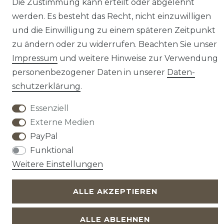
Die Zustimmung kann erteilt oder abgelehnt
Facebook
werden. Es besteht das Recht, nicht einzuwilligen
und die Einwilligung zu einem späteren Zeitpunkt
Instagram
zu ändern oder zu widerrufen. Beachten Sie unser
YouTube
Impressum
und weitere Hinweise zur Verwendung
personenbezogener Daten in unserer
Daten­
Sicher Bezahlen
schutz­erklärung
.
Essenziell
Externe Medien
PayPal
Widerrufs­recht
Widerrufs­formular
Funktional
Weitere Einstellungen
Impressum
Daten­schutz­erklärung
AGB
ALLE AKZEPTIEREN
ALLE ABLEHNEN