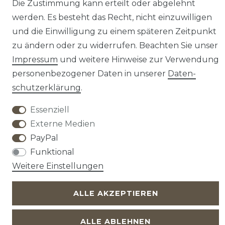
Die Zustimmung kann erteilt oder abgelehnt
werden. Es besteht das Recht, nicht einzuwilligen
und die Einwilligung zu einem späteren Zeitpunkt
zu ändern oder zu widerrufen. Beachten Sie unser
There are no reviews yet.
Impressum
und weitere Hinweise zur Verwendung
personenbezogener Daten in unserer
Daten­
schutz­erklärung
.
Essenziell
Widerrufs­recht
Widerrufs­formular
Externe Medien
PayPal
Funktional
Impressum
Daten­schutz­erklärung
AGB
Weitere Einstellungen
ALLE AKZEPTIEREN
ALLE ABLEHNEN