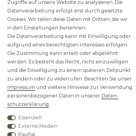
Instagram
Zugriffe auf unsere Website zu analysieren. Die
Datenverarbeitung erfolgt erst durch gesetzte
YouTube
Cookies. Wir teilen diese Daten mit Dritten, die wir
in den Einstellungen benennen.
Sicher Bezahlen
Die Datenverarbeitung kann mit Einwilligung oder
aufgrund eines berechtigten Interesses erfolgen.
Die Zustimmung kann erteilt oder abgelehnt
werden. Es besteht das Recht, nicht einzuwilligen
und die Einwilligung zu einem späteren Zeitpunkt
zu ändern oder zu widerrufen. Beachten Sie unser
There are no reviews yet.
Impressum
und weitere Hinweise zur Verwendung
personenbezogener Daten in unserer
Daten­
schutz­erklärung
.
Essenziell
Widerrufs­recht
Widerrufs­formular
Externe Medien
PayPal